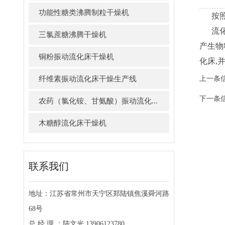
功能性糖类沸腾制粒干燥机
按照流
流化床
三氯蔗糖沸腾干燥机
产生物
铜粉振动流化床干燥机
化床,
纤维素振动流化床干燥生产线
上一条
下一条
农药（氯化铵、甘氨酸）振动流化...
木糖醇流化床干燥机
联系我们
地址：江苏省常州市天宁区郑陆镇焦溪舜河路
68号
总 经 理 ：陆文光 13906123780