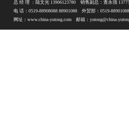
总 经 理 ：陆文光 13906123780 销售副总：查永强 137750
电 话：0519-88908088 88901088 外贸部：0519-8890108
网址：www.china-yutong.com 邮箱：yutong@china-yuton