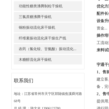
功能性糖类沸腾制粒干燥机
优化方
配件长
三氯蔗糖沸腾干燥机
设备升
铜粉振动流化床干燥机
资金...
操作培
纤维素振动流化床干燥生产线
工流动
农药（氯化铵、甘氨酸）振动流化...
来料试
木糖醇流化床干燥机
宇通干
1、售
建立客
联系我们
备，完
2、售
地址：江苏省常州市天宁区郑陆镇焦溪舜河路
提供用
68号
进行同
总 经 理 ：陆文光 13906123780