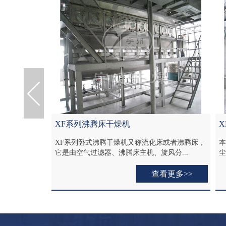
XFG闭路循环沸腾干燥机
床或者沸腾床，
本系统是由干燥主机、加热器、冷凝器、布袋除
将
分...
尘器、风机及料仓组成。整个干燥过程是在...
子
看更多>>
查看更多>>