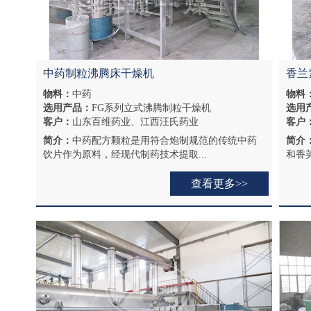
中药制粒沸腾床干燥机
香兰
物料：
中药
物料
选用产品：
FG系列立式沸腾制粒干燥机
选用
客户：
山东百维药业、江西汪氏药业
客户
简介：
中药配方颗粒是用符合炮制规范的传统中药
简介
饮片作为原料，经现代制药技术提取...
和香
查看更多>>