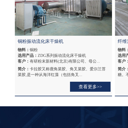
铜粉振动流化床干燥机
纤维
物料：
铜粉
物料
选用产品：
ZDG系列振动流化床干燥机
选用
客户：
有研粉末新材料(北京)有限公司、母公...
客户
简介：
卡拉胶又称鹿角菜胶、角叉菜胶、爱尔兰苔
简介
菜胶,是一种从海洋红藻（包括角叉...
糖。不
查看更多>>