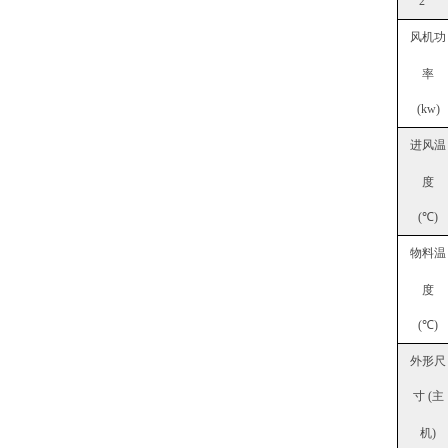
2
风机功
率
(kw)
进风温
度
(℃)
物料温
度
(℃)
外形尺
寸 (主
机)