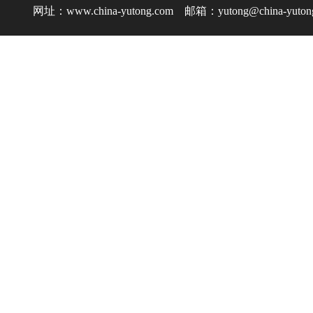
网址：www.china-yutong.com 邮箱：yutong@china-yuton