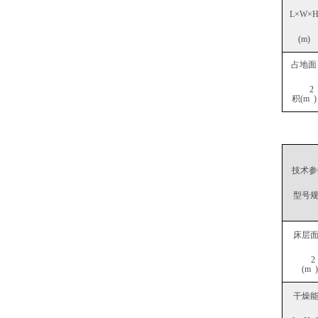
L×W×
(m)
占地面
2
积(m
)
技术参
型号
床层
2
(m
)
干燥