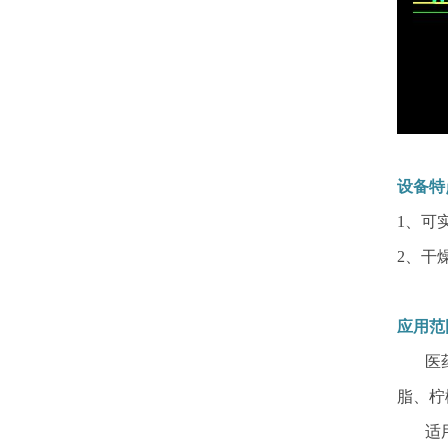
设备特
1、可
2、干
应用范
医药药
脂、柠
适用物