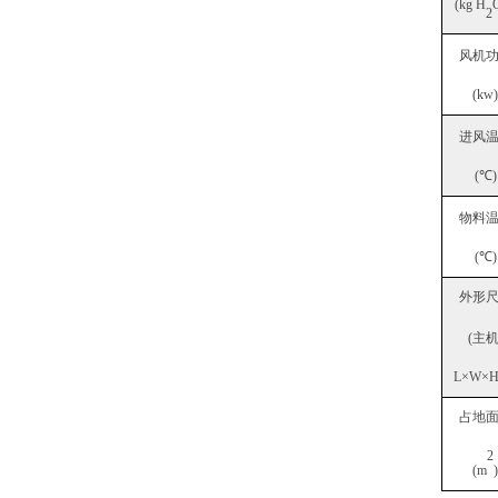
(kg H
O
2
风机
(kw)
进风
(℃)
物料
(℃)
外形
(主机
L×W×H
占地
2
(m
)