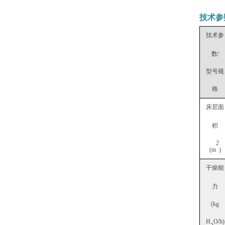
技术参
技术参
数/
型号规
格
床层面
积
2
(m
)
干燥能
力
(kg
H
O/h)